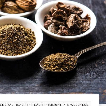
-
-
ENERAL HEALTH
HEALTH
IMMUNITY & WELLNESS