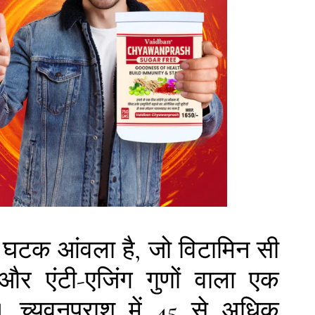
य घटक आंवला है, जो विटामिन सी
और एंटी-एजिंग गुणों वाला एक
है। च्यवनप्राश में 45 से अधिक