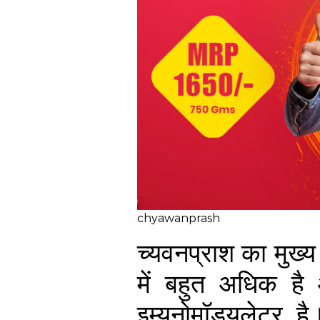
chyawanprash
च्यवनप्राश का मुख्
में बहुत अधिक है 
इम्यूनोमॉड्यूलेटर 