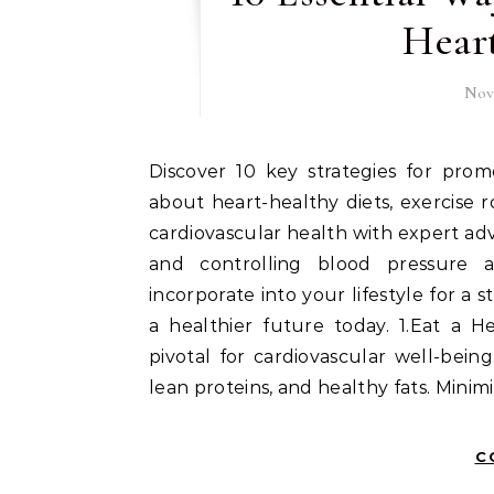
Heart
Nov
Discover 10 key strategies for promoting a Healthy Heart and overall well-being. Learn
about heart-healthy diets, exercise 
cardiovascular health with expert adv
and controlling blood pressure an
incorporate into your lifestyle for a 
a healthier future today. 1.Eat a H
pivotal for cardiovascular well-being
lean proteins, and healthy fats. Minimi
C