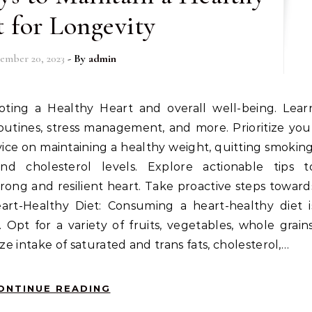
 for Longevity
ember 20, 2023
- By
admin
routines, stress management, and more. Prioritize you
ice on maintaining a healthy weight, quitting smoking
d cholesterol levels. Explore actionable tips t
strong and resilient heart. Take proactive steps toward
eart-Healthy Diet: Consuming a heart-healthy diet i
. Opt for a variety of fruits, vegetables, whole grains
ze intake of saturated and trans fats, cholesterol,…
ONTINUE READING