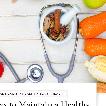
-
-
AL HEALTH
HEALTH
HEART HEALTH
ys to Maintain a Healthy