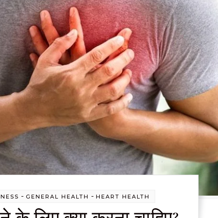
-
-
LNESS
GENERAL HEALTH
HEART HEALTH