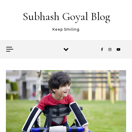
Skip to content
Subhash Goyal Blog
Keep Smiling