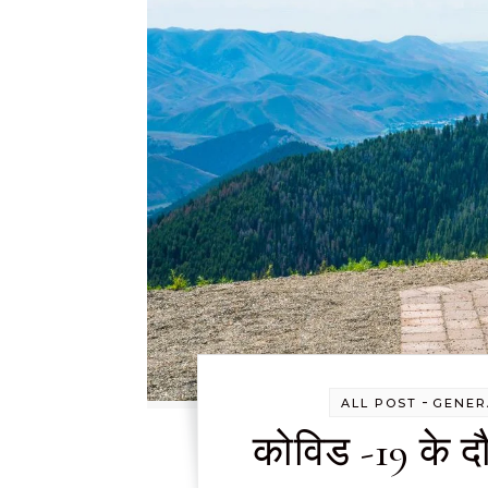
-
ALL POST
GENER
कोविड -19 के दौ