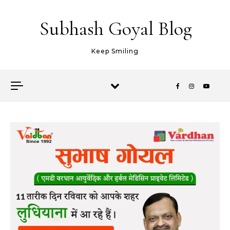
Skip to content
Subhash Goyal Blog
Keep Smiling