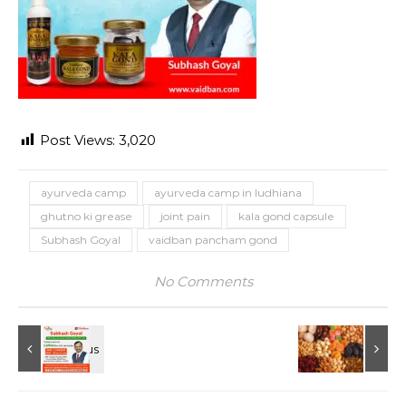
Post Views:
3,020
ayurveda camp
ayurveda camp in ludhiana
ghutno ki grease
joint pain
kala gond capsule
Subhash Goyal
vaidban pancham gond
No Comments