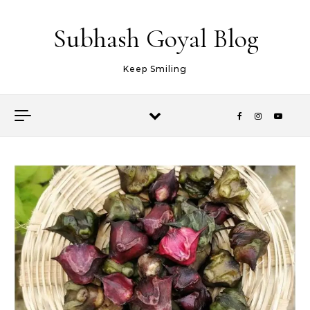
Skip to content
Subhash Goyal Blog
Keep Smiling