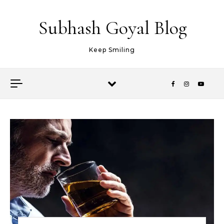
Skip to content
Subhash Goyal Blog
Keep Smiling