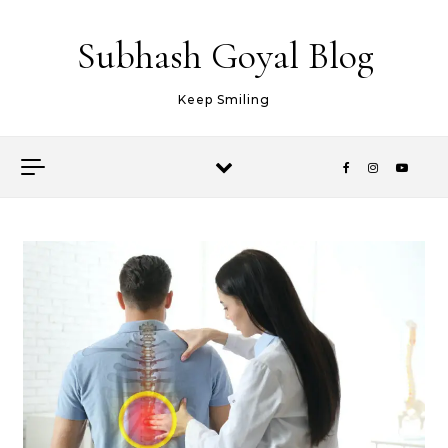
Skip to content
Subhash Goyal Blog
Keep Smiling