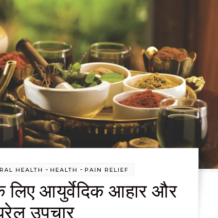
-
-
RAL HEALTH
HEALTH
PAIN RELIEF
त के लिए आयुर्वेदिक आहार और
घरेलू उपचार